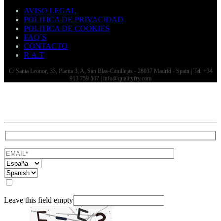
AVISO LEGAL
POLITICA DE PRIVACIDAD
POLITICA DE COOKIES
FAQ´S
CONTACTO
R.A.T
C/ Santa Leonor, 33, Planta 3, A, San Blas-Canillejas - 28037 Madrid - Spain | Tel: +34
913 759 567 | info@qualityfry.com
He leído y acepto la
Política de privacidad
Leave this field empty