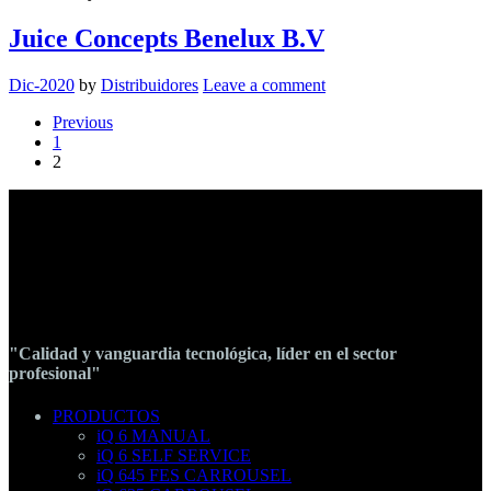
Juice Concepts Benelux B.V
Dic-2020
by
Distribuidores
Leave a comment
Previous
1
2
"Calidad y vanguardia tecnológica, líder en el sector
profesional"
PRODUCTOS
iQ 6 MANUAL
iQ 6 SELF SERVICE
iQ 645 FES CARROUSEL