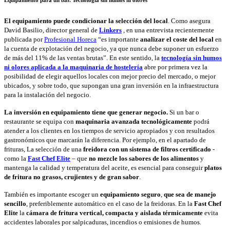
Equipamiento para un bar. Tecnología sin humos ni olores
El equipamiento puede condicionar la selección del local
. Como asegura
David Basilio, director general de
Linkers
, en una entrevista recientemente
publicada por
Profesional Horeca
“es importante
analizar el coste del local
en
la cuenta de explotación del negocio, ya que nunca debe suponer un esfuerzo
de más del 11% de las ventas brutas”. En este sentido, la
tecnología sin humos
ni olores aplicada a la maquinaria de hostelería
abre por primera vez la
posibilidad de elegir aquellos locales con mejor precio del mercado, o mejor
ubicados, y sobre todo, que supongan una gran inversión en la infraestructura
para la instalación del negocio.
La inversión en equipamiento tiene que generar negocio.
Si un bar o
restaurante se equipa con
maquinaria
avanzada tecnológicamente
podrá
atender a los clientes en los tiempos de servicio apropiados y con resultados
gastronómicos que marcarán la diferencia. Por ejemplo, en el apartado de
frituras, La selección de una
freidora con un sistema de filtros certificado
-
como la
Fast Chef Elite
– que
no mezcle los sabores de los alimentos
y
mantenga la calidad y temperatura del aceite, es esencial para conseguir
platos
de fritura no grasos, crujientes y de gran sabor
.
También es importante escoger un
equipamiento seguro
,
que sea de manejo
sencillo
, preferiblemente automático en el caso de la freidoras. En la
Fast Chef
Elite
la
cámara de fritura
vertical, compacta y aislada térmicamente
evita
accidentes laborales por salpicaduras, incendios o emisiones de humos.