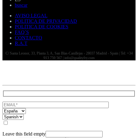
buscar
AVISO LEGAL
POLITICA DE PRIVACIDAD
POLITICA DE COOKIES
FAQ´S
CONTACTO
R.A.T
C/ Santa Leonor, 33, Planta 3, A, San Blas-Canillejas - 28037 Madrid - Spain | Tel: +34
913 759 567 | info@qualityfry.com
He leído y acepto la
Política de privacidad
Leave this field empty