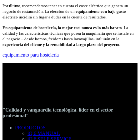
Por último, recomendamos tener en cuenta el coste eléctrico que genera un
negocio de restauración. La elección de un
equipamiento con bajo gasto
eléctrico
incidirá sin lugar a dudas en la cuenta de resultados.
En equipamiento de hostelería, lo mejor casi nunca es lo más barato
. La
calidad y las características técnicas que posea la maquinaria que se instale en
el negocio – desde hornos, freidoras hasta lavavajillas- influirán en la
experiencia del cliente y la rentabilidad a largo plazo del proyecto.
equipamiento para hostelería
"Calidad y vanguardia tecnológica, líder en el sector
profesional"
PRODUCTOS
iQ 6 MANUAL
iQ 6 SELF SERVICE