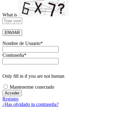
What is
Solve
the
math
problem
shown
Nombre de Usuario
*
in
the
Contraseña
*
image
to
continue.
Only fill in if you are not human
Mantenerme conectado
Registro
¿Has olvidado tu contraseña?